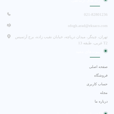
راه های ارتباطی
021-82801236
ofogh.arad@eksaco.com
تهران، چیتگر، میدان دریاچه، خیابان نقیب زاده، برج آرتمیس
T2 غربی، طبقه 13
پیوندهای مفید
صفحه اصلی
فروشگاه
حساب کاربری
مجله
درباره ما