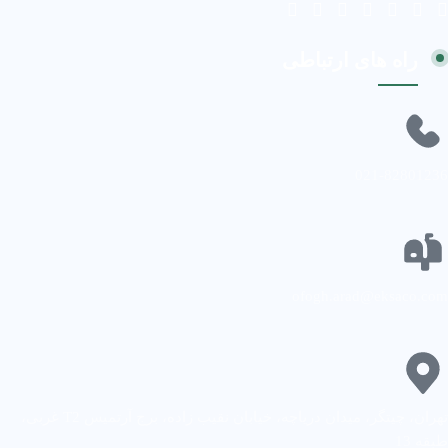
راه های ارتباطی
021-82801236
ofogh.arad@eksaco.com
تهران، چیتگر، میدان دریاچه، خیابان نقیب زاده، برج آرتمیس T2 غربی،
طبقه 13